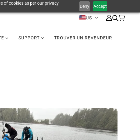
e of cookies as per our privacy
Deny
Accept
US
IFE
SUPPORT
TROUVER UN REVENDEUR