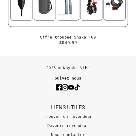
Offre groupée Shaka 100
$949.99
2026 © Kayaks Vibe
Suivez-nous
LIENS UTILES
Trouver un revendeur
Devenir revendeur
Nous contacter