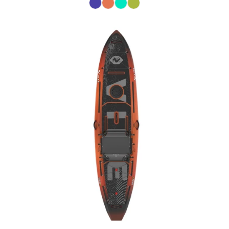
Couleur