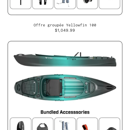
Offre groupée Yellowfin 100
$1,049.99