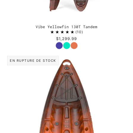
Vibe Yellowfin 130T Tandem
10
$1,299.99
Couleur
EN RUPTURE DE STOCK