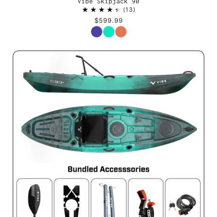
Vibe Skipjack 90
13
$599.99
Couleur