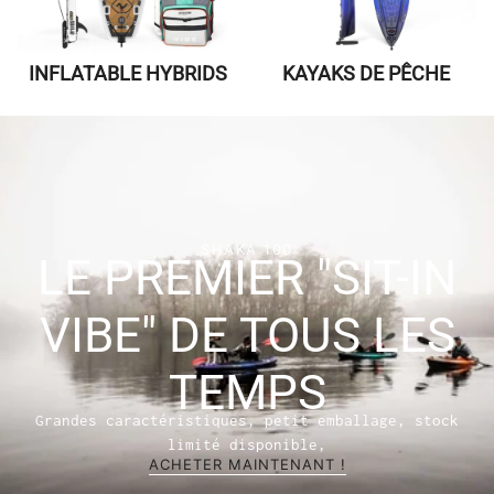
INFLATABLE HYBRIDS
KAYAKS DE PÊCHE
SHAKA 100
LE PREMIER "SIT-IN
VIBE" DE TOUS LES
TEMPS
Grandes caractéristiques, petit emballage, stock
limité disponible,
ACHETER MAINTENANT !