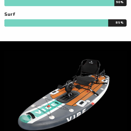
90%
Surf
85%