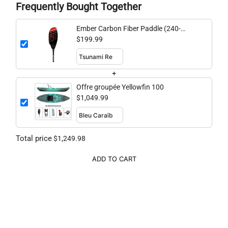
Frequently Bought Together
Ember Carbon Fiber Paddle (240-
260cm adjustable)
$199.99
+
Offre groupée Yellowfin 100
$1,049.99
Total price
$1,249.98
ADD TO CART