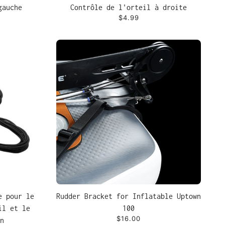
gauche
Contrôle de l'orteil à droite
$4.99
e pour le
Rudder Bracket for Inflatable Uptown
il et le
100
$16.00
n