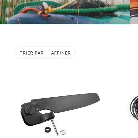
TRIER PAR
AFFINER
R À LA PAGINATION