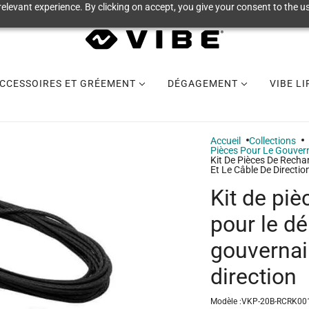
elevant experience. By clicking on accept, you give your consent to the us
CCESSOIRES ET GRÉEMENT
DÉGAGEMENT
VIBE L
Accueil
Collections
Pièces Pour Le Gouvern
Kit De Pièces De Rech
Et Le Câble De Directio
Kit de pi
pour le d
gouvernail
direction
Modèle :
VKP-20B-RCRK00