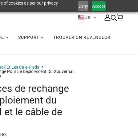
e of cookies as per our privacy
Deny
Accept
US
IFE
SUPPORT
TROUVER UN REVENDEUR
ail Et Les Cale-Pieds
ange Pour Le Déploiement Du Gouvernail
n
èces de rechange
éploiement du
 et le câble de
1-BK