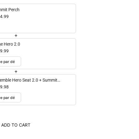
mit Perch
4.99
+
ge Hero 2.0
9.99
+
emble Hero Seat 2.0 + Summit
ch
9.98
ADD TO CART