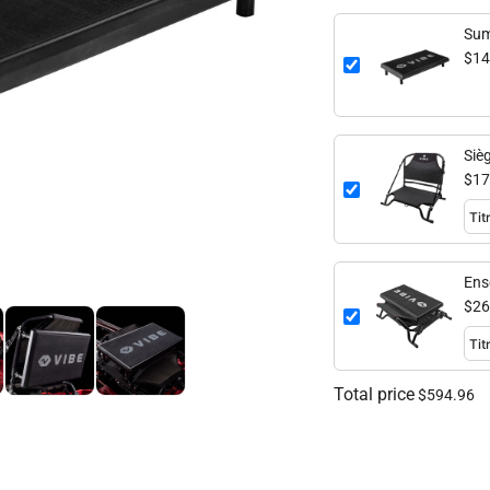
Sum
$14
Siè
$17
Ens
Per
$26
Total price
$594.96