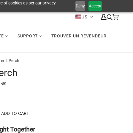
e of cookies as per our privacy
Deny
Accept
US
IFE
SUPPORT
TROUVER UN REVENDEUR
mit Perch
erch
1-BK
ADD TO CART
ght Together