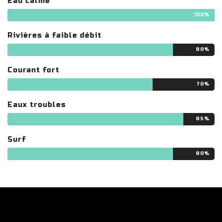
Eau calme
100%
Rivières à faible débit
80%
Courant fort
70%
Eaux troubles
85%
Surf
80%