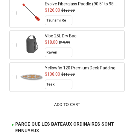
Evolve Fiberglass Paddle (90.5" to 98.4"
adjustable)
$126.00
$139.99
Vibe 25L Dry Bag
$18.00
$19.99
Yellowfin 120 Premium Deck Padding
$108.00
$119.99
ADD TO CART
PARCE QUE LES BATEAUX ORDINAIRES SONT
ENNUYEUX