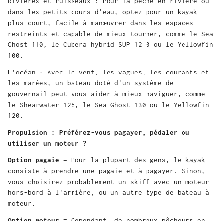
Rivières et ruisseaux : Pour la pêche en rivière ou
dans les petits cours d'eau, optez pour un kayak
plus court, facile à manœuvrer dans les espaces
restreints et capable de mieux tourner, comme le
Sea
Ghost 110
, le
Cubera hybrid SUP 12 0
ou le
Yellowfin
100
.
L'océan : Avec le vent, les vagues, les courants et
les marées, un bateau doté d'un système de
gouvernail peut vous aider à mieux naviguer, comme
le
Shearwater 125
, le
Sea Ghost 130
ou le
Yellowfin
120
.
Propulsion : Préférez-vous pagayer, pédaler ou
utiliser un moteur ?
Option pagaie
= Pour la plupart des gens, le kayak
consiste à prendre une pagaie et à pagayer. Sinon,
vous choisirez probablement un skiff avec un moteur
hors-bord à l'arrière, ou un autre type de bateau à
moteur.
Option moteur
= Cependant, de nombreux pêcheurs en