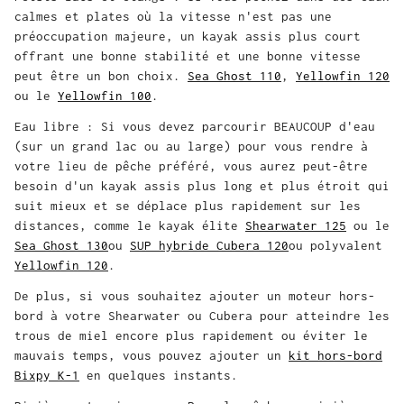
calmes et plates où la vitesse n'est pas une
préoccupation majeure, un kayak assis plus court
offrant une bonne stabilité et une bonne vitesse
peut être un bon choix.
Sea Ghost 110
,
Yellowfin 120
ou le
Yellowfin 100
.
Eau libre : Si vous devez parcourir BEAUCOUP d'eau
(sur un grand lac ou au large) pour vous rendre à
votre lieu de pêche préféré, vous aurez peut-être
besoin d'un kayak assis plus long et plus étroit qui
suit mieux et se déplace plus rapidement sur les
distances, comme le kayak élite
Shearwater 125
ou le
Sea Ghost 130
ou
SUP hybride Cubera 120
ou polyvalent
Yellowfin 120
.
De plus, si vous souhaitez ajouter un moteur hors-
bord à votre Shearwater ou Cubera pour atteindre les
trous de miel encore plus rapidement ou éviter le
mauvais temps, vous pouvez ajouter un
kit hors-bord
Bixpy K-1
en quelques instants.