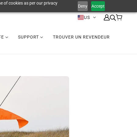
e of cookies as per our privacy
Deny
Accept
US
IFE
SUPPORT
TROUVER UN REVENDEUR