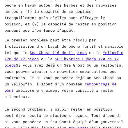
pêche en kayak autour des herbes et des mauvaises
herbes : (1) la capacité de se déplacer
tranquillement près d'elles sans effrayer le
poisson, et (2) la capacité de rester en position
pendant que l'on lance l'appât.
Le premier problème peut être résolu par
l'utilisation d'un kayak de pêche furtif et maniable
tel que le
Sea Ghost 110 de 11 pieds
ou le
Yellowfin
120 de 12 pieds
ou le
SUP hybride Cubera 120 de 12
pieds
Si vous avez déjà un Sea Ghost ou un Yellowfin,
vous pouvez ajouter de nouvelles embarcations peu
coûteuses. Et si vous possédez déjà un Sea Ghost ou
un Yellowfin, l'ajout d'un nouveau
rembourrage de
pont
améliorera vraiment votre capacité à rester
silencieux.
Le second problème, à savoir rester en position,
peut être résolu de plusieurs façons. Tout d'abord,
si vous possédez un Sea Ghost équipé d'un gouvernail
ou un Yellowfin équipé d'un
gouvernail
cela facilite