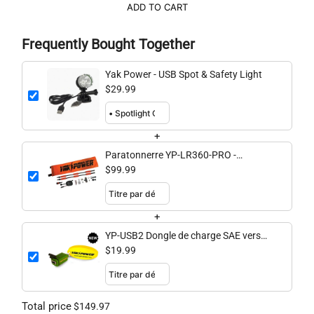
ADD TO CART
Frequently Bought Together
Yak Power - USB Spot & Safety Light
$29.99
+
Paratonnerre YP-LR360-PRO -
NOUVEAUX connecteurs électriques
$99.99
filetés améliorés - Lumière de sécurité
extensible et alimentée à 360 degrés,
drapeau et support d'accessoires en
+
option
YP-USB2 Dongle de charge SAE vers
USB 3 ampères
$19.99
Total price
$149.97