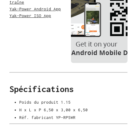
traîne
Yak-Power Android App
Yak-Power ISO App
Spécifications
Poids du produit
1.15
H x L x P
6,50 x 3,00 x 6,50
Réf. fabricant
YP-RP5WR