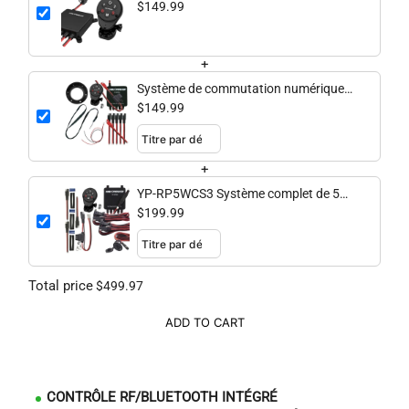
Switching System
$149.99
+
Système de commutation numérique
sans fil à cinq circuits YP-RP5W-OR -
$149.99
Kayaks ou tout-terrain
+
YP-RP5WCS3 Système complet de 5
circuits sans fil sérieux
$199.99
Total price
$499.97
ADD TO CART
CONTRÔLE RF/BLUETOOTH INTÉGRÉ