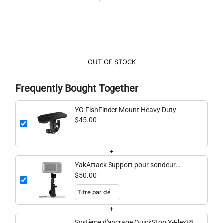
OUT OF STOCK
Frequently Bought Together
YG FishFinder Mount Heavy Duty
$45.00
+
YakAttack Support pour sondeur
Lowrance
$50.00
+
Système d'ancrage QuickStop Y-Flex™