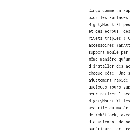
Conçu comme un su
pour les surfaces
MightyMount XL pe
et des écrous, de
rivets triples ! 
accessoires YakAt
support moulé par
même manière qu'u
d'installer des a
chaque côté. Une 
ajustement rapide
quelques tours su
pour retirer l'ac
MightyMount XL le
sécurité du matér
de YakAttack, ave
d'ajustement de n
supérieure textur