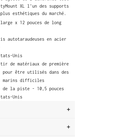
htyMount XL l'un des supports
 plus esthétiques du marché.
 large x 12 pouces de long
t
vis autotaraudeuses en acier
0
États-Unis
rtir de matériaux de première
s pour être utilisés dans des
s marins difficiles
e de la piste - 10,5 pouces
États-Unis