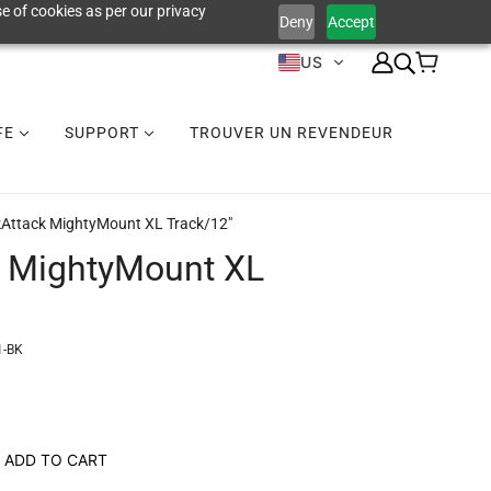
e of cookies as per our privacy
Deny
Accept
US
IFE
SUPPORT
TROUVER UN REVENDEUR
Attack MightyMount XL Track/12"
k MightyMount XL
1-BK
ADD TO CART