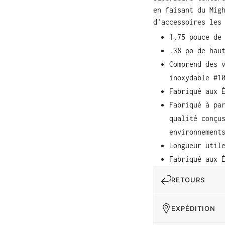
en faisant du Mig
d'accessoires les
1,75 pouce de
.38 po de hau
Comprend des 
inoxydable #1
Fabriqué aux 
Fabriqué à pa
qualité conçu
environnement
Longueur util
Fabriqué aux 
RETOURS
EXPÉDITION