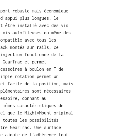
pport robuste mais économique
 d'appui plus longues, le
ut être installé avec des vis
s vis autofileuses ou même des
Compatible avec tous les
tack montés sur rails, ce
 injection fonctionne de la
n GearTrac et permet
ccessoires à boulon en T de
simple rotation permet un
 et facile de la position, mais
pplémentaires sont nécessaires
cessoire, donnant au
s mêmes caractéristiques de
iel que le MightyMount original
c toutes les possibilités
otre GearTrac. Une surface
ée ajoute de l'adhérence tout