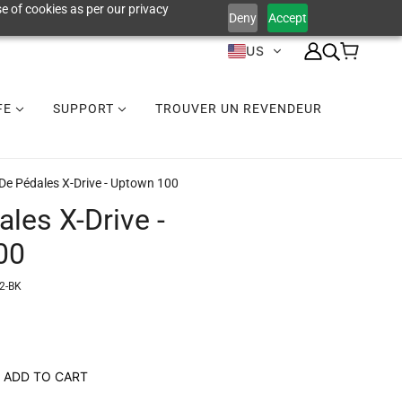
e of cookies as per our privacy
Deny
Accept
US
IFE
SUPPORT
TROUVER UN REVENDEUR
 De Pédales X-Drive - Uptown 100
ales X-Drive -
00
2-BK
ADD TO CART