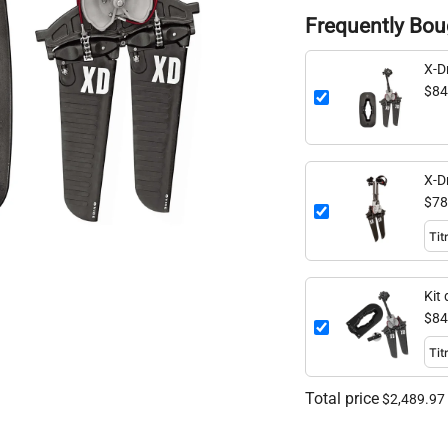
Frequently Bou
X-D
$84
X-D
$78
Kit 
$84
Total price
$2,489.97