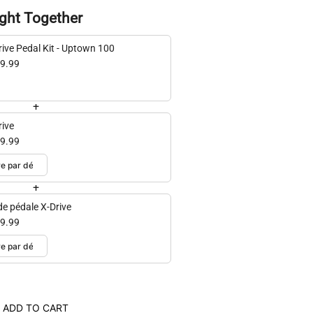
ght Together
rive Pedal Kit - Uptown 100
9.99
+
rive
9.99
+
de pédale X-Drive
9.99
ADD TO CART