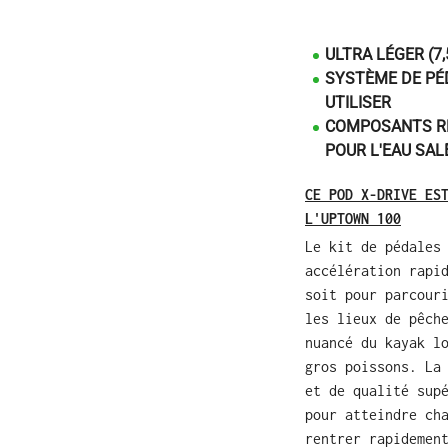
ULTRA LÉGER (7,
SYSTÈME DE PÉD
UTILISER
COMPOSANTS RÉ
POUR L'EAU SAL
CE POD X-DRIVE ES
L'UPTOWN 100
Le kit de pédales
accélération rapi
soit pour parcour
les lieux de pêch
nuancé du kayak l
gros poissons. La
et de qualité sup
pour atteindre ch
rentrer rapidemen