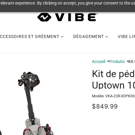
elevant experience. By clicking on accept, you give your consent to the us
CCESSOIRES ET GRÉEMENT
DÉGAGEMENT
VIBE L
Accueil
Produits
Kit
Kit de péd
Uptown 1
Modèle :
VKA-23R-XDPK00
$849.99