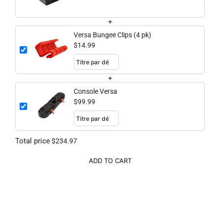
+
Versa Bungee Clips (4 pk)
$14.99
+
Console Versa
$99.99
Total price
$234.97
ADD TO CART