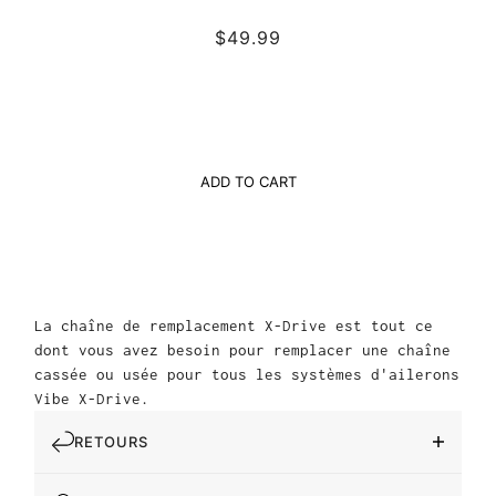
$49.99
ADD TO CART
La chaîne de remplacement X-Drive est tout ce
dont vous avez besoin pour remplacer une chaîne
cassée ou usée pour tous les systèmes d'ailerons
Vibe X-Drive.
RETOURS