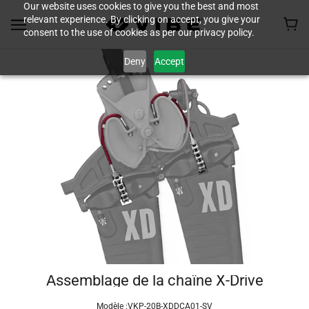
Our website uses cookies to give you the best and most
relevant experience. By clicking on accept, you give your
consent to the use of cookies as per our privacy policy.
Deny
Accept
Assemblage de la chaîne X-Drive
Modèle :
VKP-20B-XDDCA01-SV