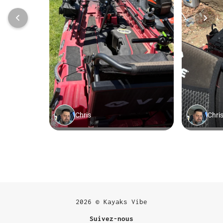
2026 © Kayaks Vibe
Suivez-nous