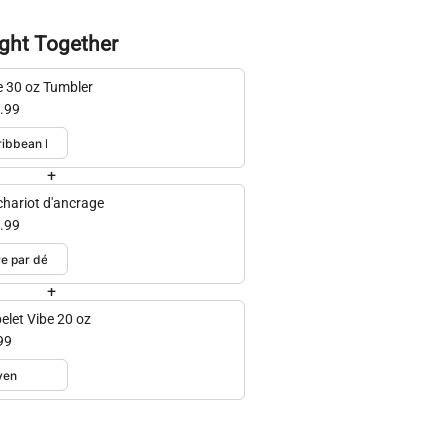
ght Together
e 30 oz Tumbler
.99
+
 chariot d'ancrage
.99
+
elet Vibe 20 oz
99