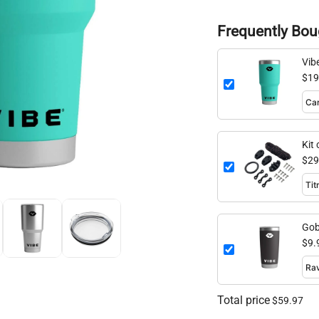
Frequently Bou
Vib
$19
Kit
$29
Gob
$9.
Total price
$59.97