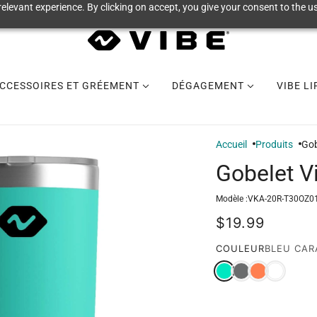
elevant experience. By clicking on accept, you give your consent to the us
CCESSOIRES ET GRÉEMENT
DÉGAGEMENT
VIBE L
Accueil
Produits
Gob
Gobelet V
Modèle :
VKA-20R-T30OZ0
$19.99
COULEUR
BLEU CAR