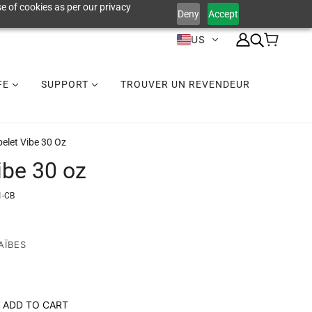
e of cookies as per our privacy
Deny
Accept
US
IFE
SUPPORT
TROUVER UN REVENDEUR
elet Vibe 30 Oz
ibe 30 oz
1-CB
AÏBES
ADD TO CART