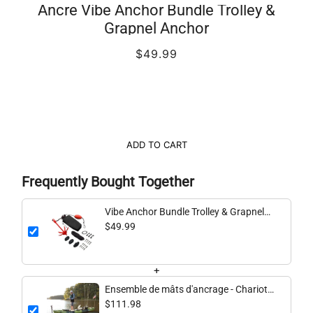
Ancre Vibe Anchor Bundle Trolley &
Grapnel Anchor
$49.99
ADD TO CART
Frequently Bought Together
Vibe Anchor Bundle Trolley & Grapnel
Anchor
$49.99
+
Ensemble de mâts d'ancrage - Chariot
et mât d'ancrage en fibre de verre de 7
$111.98