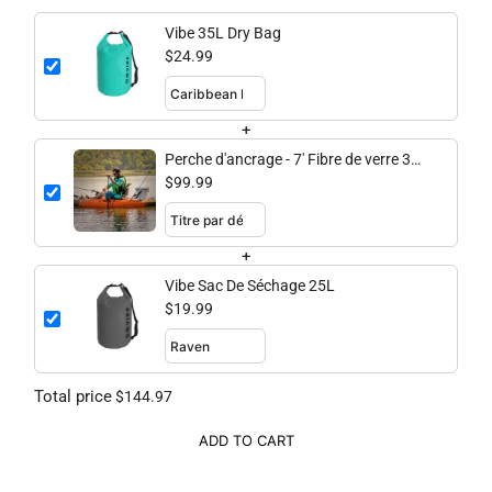
Vibe 35L Dry Bag
$24.99
+
Perche d'ancrage - 7' Fibre de verre 3
pièces
$99.99
+
Vibe Sac De Séchage 25L
$19.99
Total price
$144.97
ADD TO CART