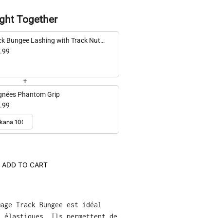
ght Together
ck Bungee Lashing with Track Nuts -
K
.99
+
gnées Phantom Grip
.99
ADD TO CART
mage Track Bungee est idéal
s élastiques. Ils permettent de