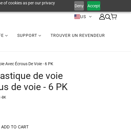
e of cookies as per our privacy
Deny
Accept
US
IFE
SUPPORT
TROUVER UN REVENDEUR
oie Avec Écrous De Voie - 6 PK
lastique de voie
us de voie - 6 PK
1-BK
ADD TO CART