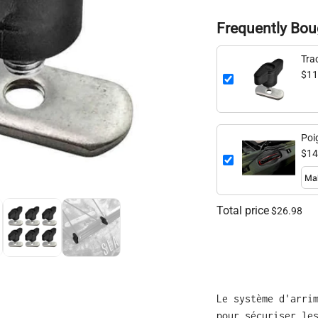
Frequently Bou
Tra
6 P
$11
Poi
$14
Total price
$26.98
Le système d'arri
pour sécuriser le