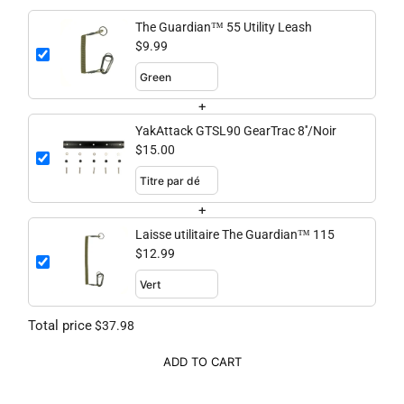
The Guardian™ 55 Utility Leash
$9.99
+
YakAttack GTSL90 GearTrac 8''/Noir
$15.00
+
Laisse utilitaire The Guardian™ 115
$12.99
Total price
$37.98
ADD TO CART