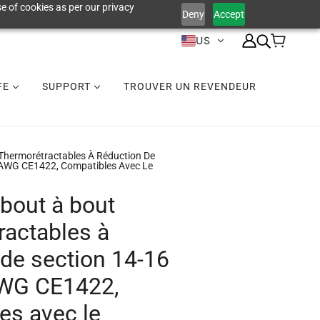
e of cookies as per our privacy
Deny
Accept
US
IFE
SUPPORT
TROUVER UN REVENDEUR
Thermorétractables À Réduction De
 AWG CE1422, Compatibles Avec Le
bout à bout
ractables à
 de section 14-16
AWG CE1422,
es avec le