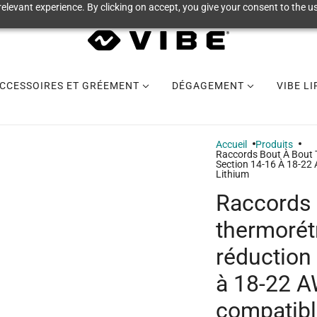
elevant experience. By clicking on accept, you give your consent to the us
CCESSOIRES ET GRÉEMENT
DÉGAGEMENT
VIBE L
Accueil
Produits
Raccords Bout À Bout 
Section 14-16 À 18-22
Lithium
Raccords 
thermorét
réduction
à 18-22 
compatibl