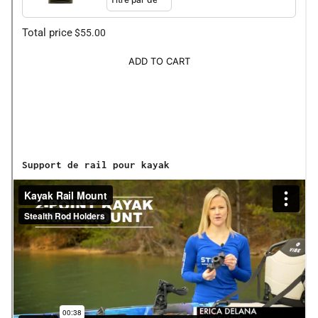
Total price
$55.00
ADD TO CART
Support de rail pour kayak
Le support de rail pour kayak est conçu pour
s'adapter aux systèmes de rail de 1/2 pouce. Il
convient à la plupart des marques populaires,
notamment Hobie, Wilderness Systems, Jackson,
Vibe, Native, Harmony, Scotty et Yakgear.
Caractéristiques
2 points de contact – Évite tout desserrage
intempestif sur l'eau