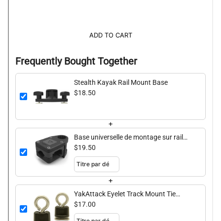
ADD TO CART
Frequently Bought Together
Stealth Kayak Rail Mount Base
$18.50
+
Base universelle de montage sur rail
Stealth
$19.50
+
YakAttack Eyelet Track Mount Tie
Down - 2 Pack
$17.00