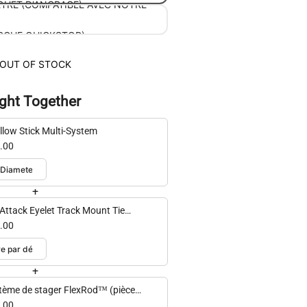
ÈTRE (COMPATIBLE AVEC NOTRE
QUET D'ANCRAGE)
RCHE QUICKSTOP)
OUT OF STOCK
ght Together
llow Stick Multi-System
.00
+
Attack Eyelet Track Mount Tie
n - 2 Pack
.00
+
tème de stager FlexRod™ (pièce
que)
.00