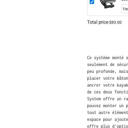
Total price
$83.00
Ce système monté 
seulement de sécu
peu profonde, mai
placer votre bâto
ancrer votre kaya
de ces deux fonct
System offre un r
pouvez monter un 
tout autre élémen
espace pour ajout
offre plus d'opti