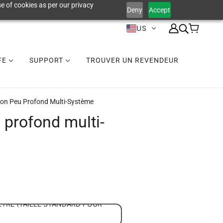
e of cookies as per our privacy
Deny
Accept
US
IFE
SUPPORT
TROUVER UN REVENDEUR
on Peu Profond Multi-Système
 profond multi-
ÈTRE (TAILLE STANDARD POUR