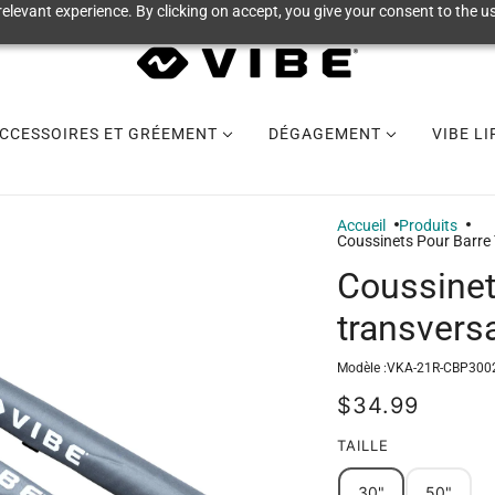
elevant experience. By clicking on accept, you give your consent to the us
CCESSOIRES ET GRÉEMENT
DÉGAGEMENT
VIBE L
Accueil
Produits
Coussinets Pour Barre 
Coussinet
transversa
Modèle :
VKA-21R-CBP300
$34.99
TAILLE
30"
50"