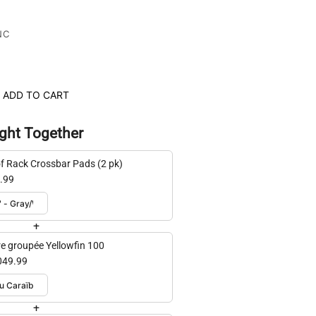
NC
ADD TO CART
ght Together
f Rack Crossbar Pads (2 pk)
.99
+
re groupée Yellowfin 100
049.99
+