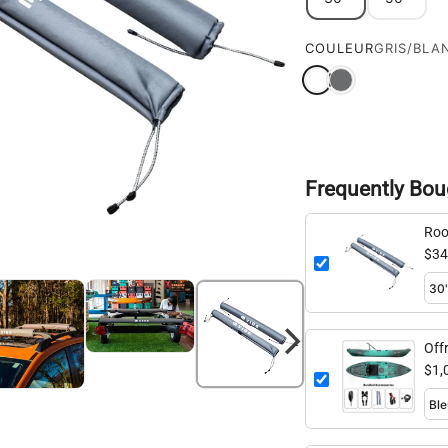
COULEUR
GRIS/BLA
Frequently Bou
Roo
$34
Off
$1,