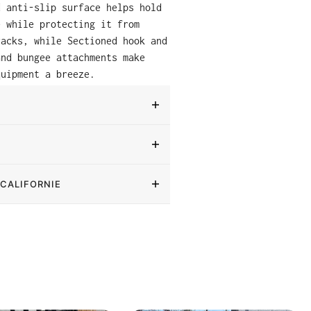
d anti-slip surface helps hold
e while protecting it from
racks, while Sectioned hook and
and bungee attachments make
quipment a breeze.
 CALIFORNIE