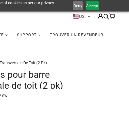
e of cookies as per our privacy
Deny
Accept
US
IFE
SUPPORT
TROUVER UN REVENDEUR
Transversale De Toit (2 Pk)
s pour barre
le de toit (2 pk)
2-GW