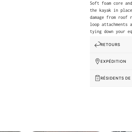
Soft foam core an
the kayak in plac
damage from roof 
loop attachments 
tying down your e
RETOURS
EXPÉDITION
RÉSIDENTS DE