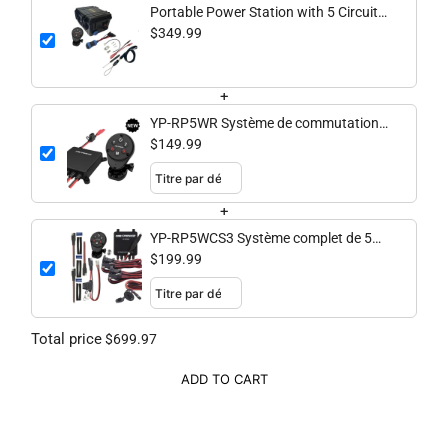
Portable Power Station with 5 Circuit
Wireless Digital Switching System
$349.99
(batteries not included)
+
YP-RP5WR Système de commutation
numérique sans fil à cinq circuits
$149.99
+
YP-RP5WCS3 Système complet de 5
circuits sans fil sérieux
$199.99
Total price
$699.97
ADD TO CART