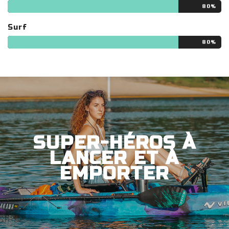
80%
Surf
80%
SUPER-HÉROS À
LANCER ET À
EMPORTER