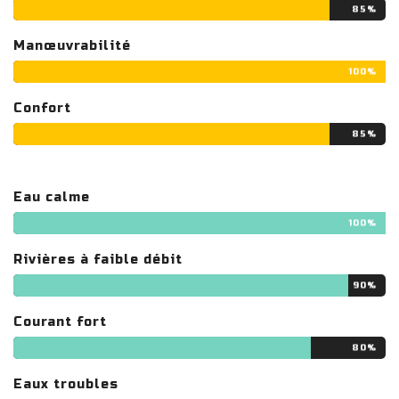
85%
Manœuvrabilité
100%
Confort
85%
Eau calme
100%
Rivières à faible débit
90%
Courant fort
80%
Eaux troubles