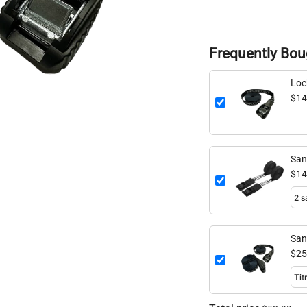
Frequently Bou
Loc
(Sin
$14
San
$14
San
(2 
$25