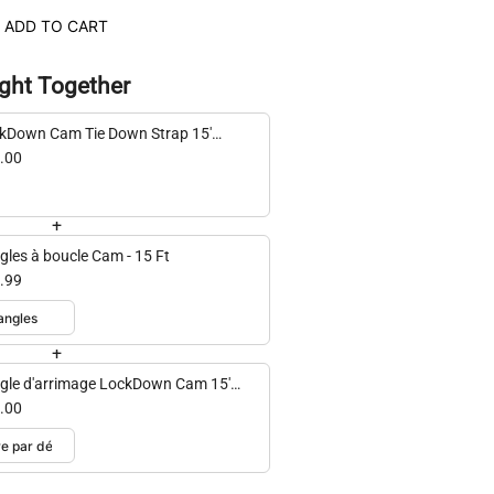
ADD TO CART
ght Together
kDown Cam Tie Down Strap 15'
gle)
.00
+
gles à boucle Cam - 15 Ft
.99
+
gle d'arrimage LockDown Cam 15'
packs)
.00