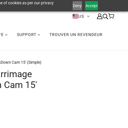
e of cookies as per our privacy
Deny
Accept
US
IFE
SUPPORT
TROUVER UN REVENDEUR
kDown Cam 15' (simple)
arrimage
 Cam 15'