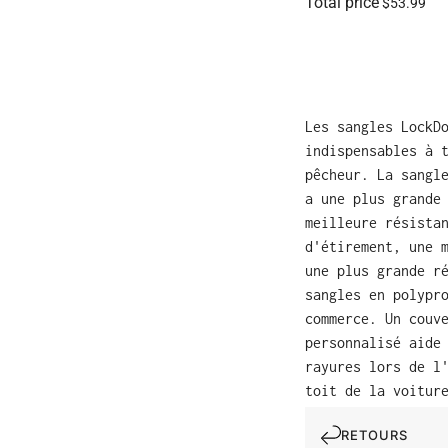
Total price
$53.99
Les sangles LockD
indispensables à 
pêcheur. La sangl
a une plus grande
meilleure résista
d'étirement, une 
une plus grande r
sangles en polypr
commerce. Un couv
personnalisé aide
rayures lors de l
toit de la voitur
RETOURS