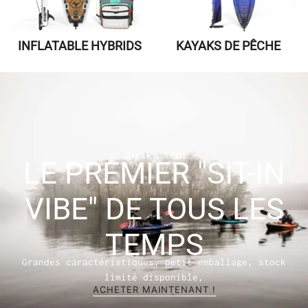
INFLATABLE HYBRIDS
KAYAKS DE PÊCHE
SHAKA 100
LE PREMIER "SIT-IN
VIBE" DE TOUS LES
TEMPS
Grandes caractéristiques, petit emballage, stock
limité disponible,
ACHETER MAINTENANT !