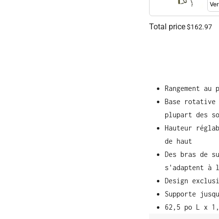
Total price
$162.97
Rangement au 
Base rotative
plupart des s
Hauteur régla
de haut
Des bras de s
s'adaptent à 
Design exclus
Supporte jusq
62,5 po L x 1