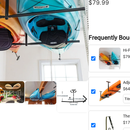
$79.99
Frequently Bou
Hi-P
Sto
$79
Adj
Sing
$64
The
$17