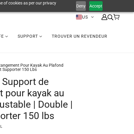
e of cookies as per our privacy
Deny
Accept
US
IFE
SUPPORT
TROUVER UN REVENDEUR
e Rangement Pour Kayak Au Plafond
ut Supporter 150 Lbs
| Support de
 pour kayak au
ustable | Double |
orter 150 lbs
XL