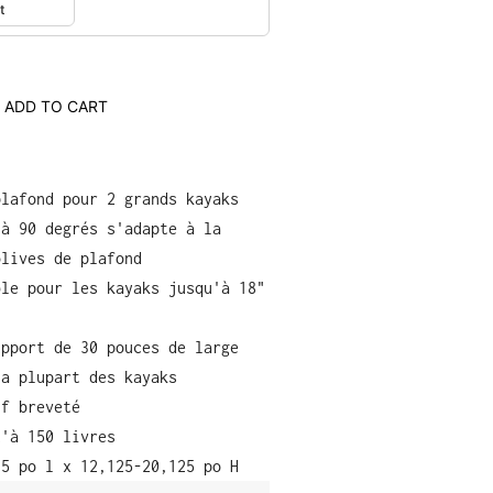
ADD TO CART
plafond pour 2 grands kayaks
 à 90 degrés s'adapte à la
olives de plafond
ble pour les kayaks jusqu'à 18"
upport de 30 pouces de large
la plupart des kayaks
if breveté
u'à 150 livres
,5 po l x 12,125-20,125 po H