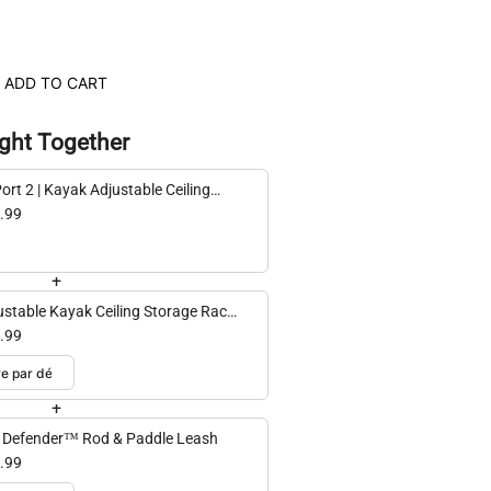
ADD TO CART
ght Together
ort 2 | Kayak Adjustable Ceiling
rage Rack | Double | Holds 150 lbs
.99
+
ustable Kayak Ceiling Storage Rack,
le, 75 lb – Hi-Port 2
.99
+
 Defender™ Rod & Paddle Leash
.99