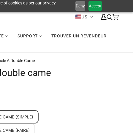
e of cookies as per our privacy
Deny
Accept
US
IFE
SUPPORT
TROUVER UN REVENDEUR
cle À Double Came
double came
 CAME (SIMPLE)
 CAME (PAIRE)