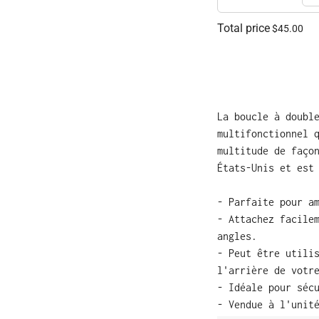
Total price
$45.00
La boucle à doubl
multifonctionnel 
multitude de faço
États-Unis et est
- Parfaite pour a
- Attachez facile
angles.
- Peut être utili
l'arrière de votr
- Idéale pour séc
- Vendue à l'unit