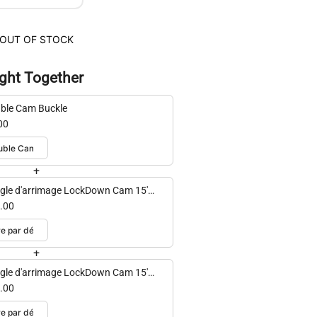
OUT OF STOCK
ght Together
ble Cam Buckle
00
+
gle d'arrimage LockDown Cam 15'
packs)
.00
+
gle d'arrimage LockDown Cam 15'
mple)
.00