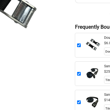
Frequently Bou
Dou
$6.
San
(2 
$25
San
(si
$14