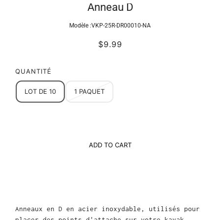
Anneau D
Modèle :
VKP-25R-DR00010-NA
$9.99
QUANTITÉ
LOT DE 10
1 PAQUET
ADD TO CART
Anneaux en D en acier inoxydable, utilisés pour
placer des points d'attache sur votre kayak.