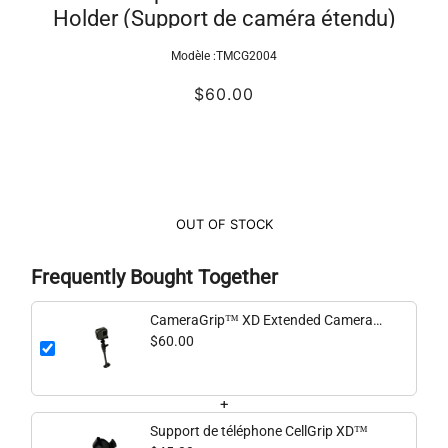
Holder (Support de caméra étendu)
Modèle :
TMCG2004
$60.00
OUT OF STOCK
Frequently Bought Together
CameraGrip™ XD Extended Camera
Holder
$60.00
+
Support de téléphone CellGrip XD™