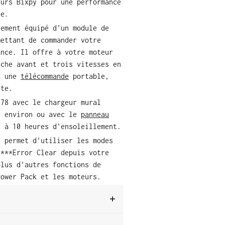
eurs Bixpy pour une performance
le.
lement équipé d'un module de
mettant de commander votre
ance. Il offre à votre moteur
rche avant et trois vitesses en
a une
télécommande
portable,
nte.
378 avec le chargeur mural
s environ ou avec le
panneau
 à 10 heures d'ensoleillement.
s permet d'utiliser les modes
 ***Error Clear depuis votre
plus d'autres fonctions de
Power Pack et les moteurs.