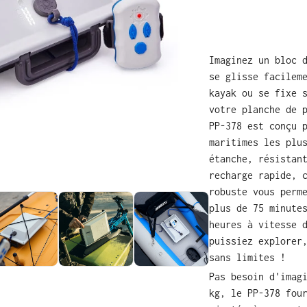
Imaginez un bloc 
se glisse facilem
kayak ou se fixe 
votre planche de 
PP-378 est conçu 
maritimes les plu
étanche, résistan
recharge rapide, 
robuste vous perm
plus de 75 minute
heures à vitesse 
puissiez explorer
sans limites !
Pas besoin d'imag
kg, le PP-378 fou