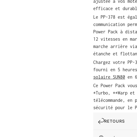
ajustée à vos mot
efficace et durab
Le PP-378 est éga
communication per
Power Pack à dist
12 vitesses en ma
marche arrière vi
étanche et flotta
Chargez votre PP-
fourni en 5 heure
solaire SUN80
en 6
Ce Power Pack vou
*Turbo, **Warp et
télécommande, en 
sécurité pour le 
RETOURS