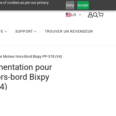
e of cookies as per our privacy
Deny
Accept
US
IFE
SUPPORT
TROUVER UN REVENDEUR
ur Moteur Hors-Bord Bixpy PP-378 (V4)
imentation pour
rs-bord Bixpy
4)