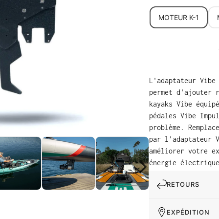
MOTEUR K-1
L'adaptateur Vibe
permet d'ajouter 
kayaks Vibe équip
pédales Vibe Impu
problème. Remplac
par l'adaptateur 
améliorer votre e
énergie électriqu
RETOURS
EXPÉDITION