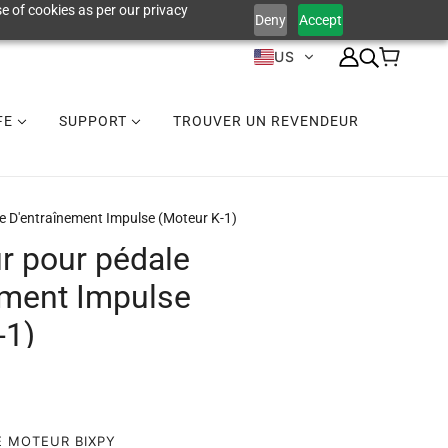
e of cookies as per our privacy
Deny
Accept
US
IFE
SUPPORT
TROUVER UN REVENDEUR
e D'entraînement Impulse (moteur K-1)
r pour pédale
ement Impulse
-1)
E MOTEUR BIXPY