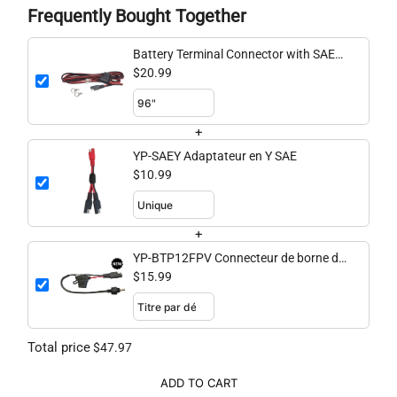
Frequently Bought Together
Battery Terminal Connector with SAE
to Spade Pigtail
$20.99
+
YP-SAEY Adaptateur en Y SAE
$10.99
+
YP-BTP12FPV Connecteur de borne de
batterie 12" avec SAE vers connecteur
$15.99
de batterie FPV
Total price
$47.97
ADD TO CART