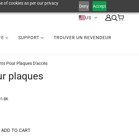
e of cookies as per our privacy
Deny
Accept
US
IFE
SUPPORT
TROUVER UN REVENDEUR
nts Pour Plaques D'accès
ur plaques
1-BK
ADD TO CART