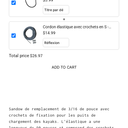
$3.99
+
Cordon élastique avec crochets en S -
30 pieds
$14.99
Total price
$26.97
ADD TO CART
Sandow de remplacement de 3/16 de pouce avec
crochets de fixation pour les puits de
chargement des kayaks. L'élastique a une
longueur de 90 pouces et comprend des crochets