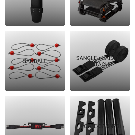
SANGLE + LAISSE +
SANDALE
ATTACHE
CÂBLAGE
PORTE-CANNES