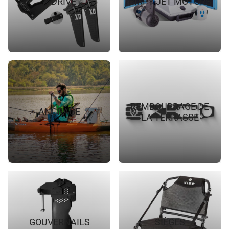
X-DRIVE
BIXPY JET MOTORS
REMBOURRAGE DE
ANCRAGE
LA TERRASSE
GOUVERNAILS
SIÈGES