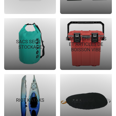
RAFRAÎCHISSEURS
SACS SECS +
ET ARTICLES DE
STOCKAGE
BOISSON VIBE
RIOT KAYAKS
BÉLUGA