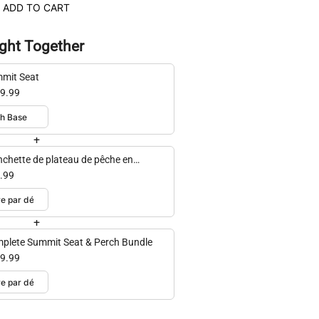
ADD TO CART
ght Together
mit Seat
9.99
+
chette de plateau de pêche en
le
.99
+
plete Summit Seat & Perch Bundle
9.99