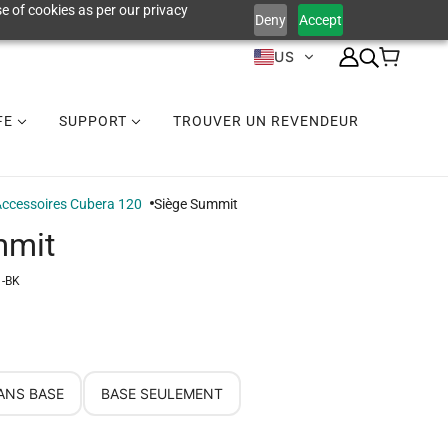
e of cookies as per our privacy
Deny
Accept
US
IFE
SUPPORT
TROUVER UN REVENDEUR
ccessoires Cubera 120
Siège Summit
mmit
1-BK
ANS BASE
BASE SEULEMENT