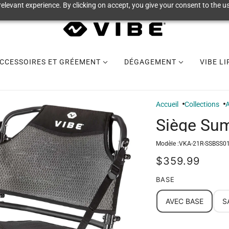
elevant experience. By clicking on accept, you give your consent to the us
CCESSOIRES ET GRÉEMENT
DÉGAGEMENT
VIBE L
Accueil
Collections
A
Siège Su
Modèle :
VKA-21R-SSBSS0
$359.99
BASE
AVEC BASE
S