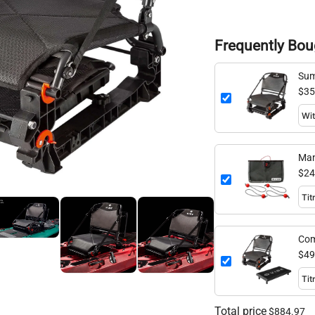
Frequently Bou
Sum
$35
Man
mail
$24
Com
$49
Total price
$884.97