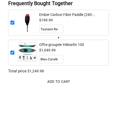
Frequently Bought Together
Ember Carbon Fiber Paddle (240-
260cm adjustable)
$199.99
+
Offre groupée Yellowfin 100
$1,049.99
Total price
$1,249.98
ADD TO CART