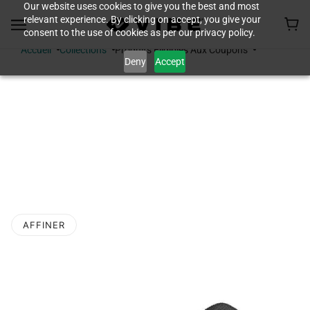
Our website uses cookies to give you the best and most
relevant experience. By clicking on accept, you give your
consent to the use of cookies as per our privacy policy.
Accueil
Collections
Produits Éligibles Aux Coupons
Deny
Accept
PRODUITS
ÉLIGIBLES AUX
COUPONS
AFFINER
 LA PAGINATION