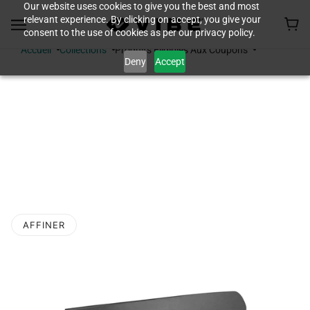
Our website uses cookies to give you the best and most
relevant experience. By clicking on accept, you give your
consent to the use of cookies as per our privacy policy.
Accueil
Collections
Produits Éligibles Aux Coupons
Deny
Accept
PRODUITS
ÉLIGIBLES AUX
COUPONS
AFFINER
 LA PAGINATION