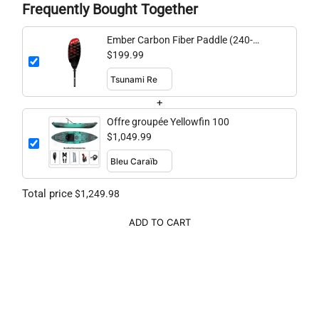
Frequently Bought Together
Ember Carbon Fiber Paddle (240-
260cm adjustable)
$199.99
+
Offre groupée Yellowfin 100
$1,049.99
Total price
$1,249.98
ADD TO CART