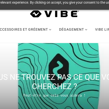
elevant experience. By clicking on accept, you give your consent to the us
CCESSOIRES ET GRÉEMENT
DÉGAGEMENT
VIBE L
US NE TROUVEZ PAS CE QUE V
CHERCHEZ ?
Peut-être que cela vous aidera !