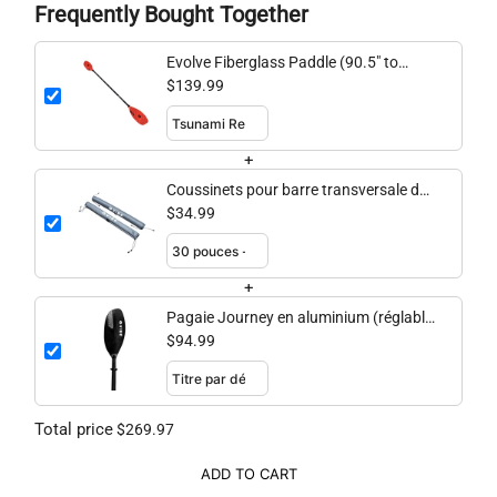
Frequently Bought Together
Evolve Fiberglass Paddle (90.5" to
98.4" adjustable)
$139.99
+
Coussinets pour barre transversale de
toit (2 pk)
$34.99
+
Pagaie Journey en aluminium (réglable
de 90,5" à 98,4")
$94.99
Total price
$269.97
ADD TO CART